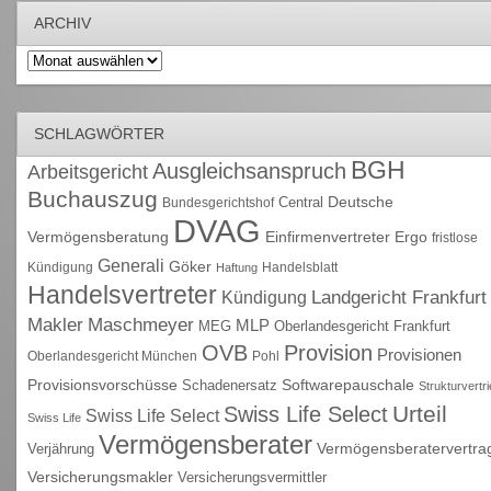
ARCHIV
Archiv
SCHLAGWÖRTER
BGH
Ausgleichsanspruch
Arbeitsgericht
Buchauszug
Deutsche
Central
Bundesgerichtshof
DVAG
Vermögensberatung
Einfirmenvertreter
Ergo
fristlose
Generali
Göker
Kündigung
Handelsblatt
Haftung
Handelsvertreter
Kündigung
Landgericht Frankfurt
Maschmeyer
Makler
MLP
MEG
Oberlandesgericht Frankfurt
OVB
Provision
Provisionen
Oberlandesgericht München
Pohl
Provisionsvorschüsse
Schadenersatz
Softwarepauschale
Strukturvertr
Urteil
Swiss Life Select
Swiss Life Select
Swiss Life
Vermögensberater
Vermögensberatervertra
Verjährung
Versicherungsmakler
Versicherungsvermittler