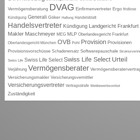
DVAG
Vermögensberatung
Einfirmenvertreter
Ergo
fristlose
Generali
Göker
Kündigung
Handelsblatt
Haftung
Handelsvertreter
Kündigung
Landgericht Frankfurt
Maschmeyer
Makler
MLP
MEG
Oberlandesgericht Frankfurt
OVB
Provision
Provisionen
Oberlandesgericht München
Pohl
Provisionsvorschüsse
Schadenersatz
Softwarepauschale
Strukturvertr
Urteil
Swiss Life Select
Swiss Life Select
Swiss Life
Vermögensberater
Vermögensberatervertra
Verjährung
Versicherungsmakler
Versicherungsvermittler
Versicherungsvertreter
Vertragsstrafe
Wettbewerbsverbot
Zuständigkeit