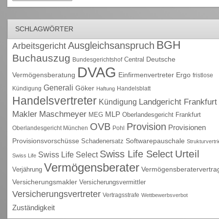
SCHLAGWÖRTER
BGH
Ausgleichsanspruch
Arbeitsgericht
Buchauszug
Deutsche
Central
Bundesgerichtshof
DVAG
Vermögensberatung
Einfirmenvertreter
Ergo
fristlose
Generali
Göker
Kündigung
Handelsblatt
Haftung
Handelsvertreter
Kündigung
Landgericht Frankfurt
Maschmeyer
Makler
MLP
MEG
Oberlandesgericht Frankfurt
OVB
Provision
Provisionen
Oberlandesgericht München
Pohl
Provisionsvorschüsse
Schadenersatz
Softwarepauschale
Strukturvertr
Urteil
Swiss Life Select
Swiss Life Select
Swiss Life
Vermögensberater
Vermögensberatervertra
Verjährung
Versicherungsmakler
Versicherungsvermittler
Versicherungsvertreter
Vertragsstrafe
Wettbewerbsverbot
Zuständigkeit