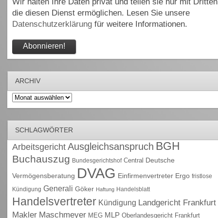
Wir halten Ihre Daten privat und teilen sie nur mit Dritten
die diesen Dienst ermöglichen. Lesen Sie unsere
Datenschutzerklärung
für weitere Informationen.
ARCHIV
Archiv
SCHLAGWÖRTER
BGH
Ausgleichsanspruch
Arbeitsgericht
Buchauszug
Deutsche
Central
Bundesgerichtshof
DVAG
Vermögensberatung
Einfirmenvertreter
Ergo
fristlose
Generali
Göker
Kündigung
Handelsblatt
Haftung
Handelsvertreter
Kündigung
Landgericht Frankfurt
Maschmeyer
Makler
MLP
MEG
Oberlandesgericht Frankfurt