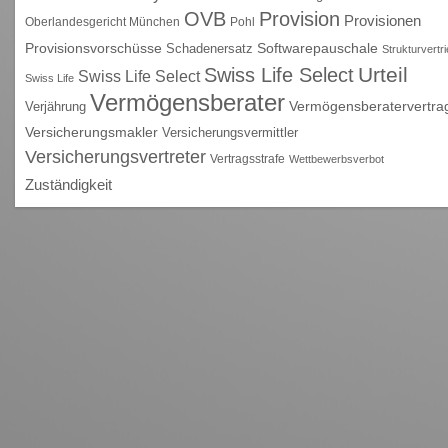
OVB
Provision
Provisionen
Oberlandesgericht München
Pohl
Provisionsvorschüsse
Schadenersatz
Softwarepauschale
Strukturvertr
Urteil
Swiss Life Select
Swiss Life Select
Swiss Life
Vermögensberater
Vermögensberatervertra
Verjährung
Versicherungsmakler
Versicherungsvermittler
Versicherungsvertreter
Vertragsstrafe
Wettbewerbsverbot
Zuständigkeit