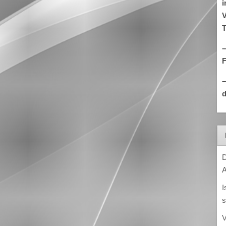
i
V
T
–
d
D
A
I
s
V