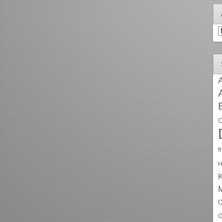
A
A
C
f
H
O
O