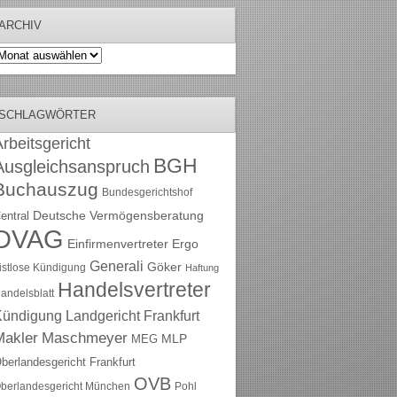
ARCHIV
rchiv
SCHLAGWÖRTER
rbeitsgericht
BGH
Ausgleichsanspruch
Buchauszug
Bundesgerichtshof
Deutsche Vermögensberatung
entral
DVAG
Einfirmenvertreter
Ergo
Generali
Göker
ristlose Kündigung
Haftung
Handelsvertreter
andelsblatt
Kündigung
Landgericht Frankfurt
Maschmeyer
Makler
MLP
MEG
berlandesgericht Frankfurt
OVB
berlandesgericht München
Pohl