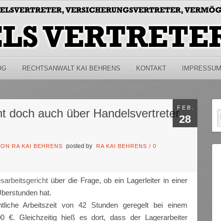
OG
RECHTSANWALT KAI BEHRENS
KONTAKT
IMPRESSU
FEB.
t doch auch über Handelsvertreter
28
posted by
ON RA KAI BEHRENS
RA KAI BEHRENS
/
0
sarbeitsgericht
über die Frage, ob ein Lagerleiter in einer
Überstunden hat.
tliche Arbeitszeit von 42 Stunden geregelt bei einem
00 €. Gleichzeitig hieß es dort, dass der Lagerarbeiter