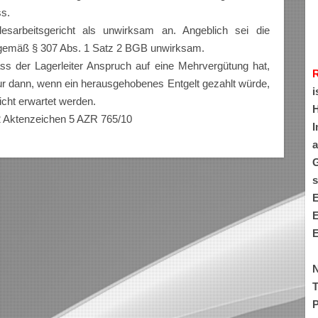
ss.
sarbeitsgericht als unwirksam an. Angeblich sei die
 gemäß § 307 Abs. 1 Satz 2 BGB unwirksam.
ass der Lagerleiter Anspruch auf eine Mehrvergütung hat,
ur dann, wenn ein herausgehobenes Entgelt gezahlt würde,
i
icht erwartet werden.
H
2 Aktenzeichen 5 AZR 765/10
I
a
G
s
E
E
E
N
T
P