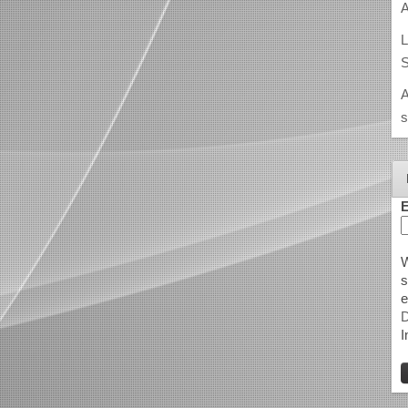
A
L
S
A
s
E
W
s
e
D
I