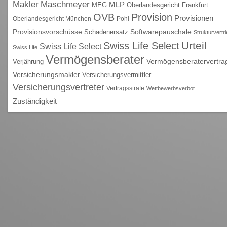
Maschmeyer
Makler
MLP
MEG
Oberlandesgericht Frankfurt
OVB
Provision
Provisionen
Oberlandesgericht München
Pohl
Provisionsvorschüsse
Schadenersatz
Softwarepauschale
Strukturvertr
Urteil
Swiss Life Select
Swiss Life Select
Swiss Life
Vermögensberater
Vermögensberatervertra
Verjährung
Versicherungsmakler
Versicherungsvermittler
Versicherungsvertreter
Vertragsstrafe
Wettbewerbsverbot
Zuständigkeit