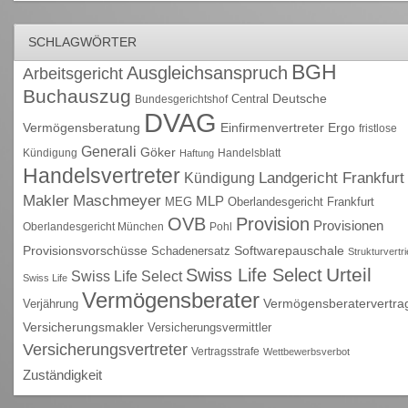
SCHLAGWÖRTER
BGH
Ausgleichsanspruch
Arbeitsgericht
Buchauszug
Deutsche
Central
Bundesgerichtshof
DVAG
Vermögensberatung
Einfirmenvertreter
Ergo
fristlose
Generali
Göker
Kündigung
Handelsblatt
Haftung
Handelsvertreter
Kündigung
Landgericht Frankfurt
Maschmeyer
Makler
MLP
MEG
Oberlandesgericht Frankfurt
OVB
Provision
Provisionen
Oberlandesgericht München
Pohl
Provisionsvorschüsse
Schadenersatz
Softwarepauschale
Strukturvertr
Urteil
Swiss Life Select
Swiss Life Select
Swiss Life
Vermögensberater
Vermögensberatervertra
Verjährung
Versicherungsmakler
Versicherungsvermittler
Versicherungsvertreter
Vertragsstrafe
Wettbewerbsverbot
Zuständigkeit