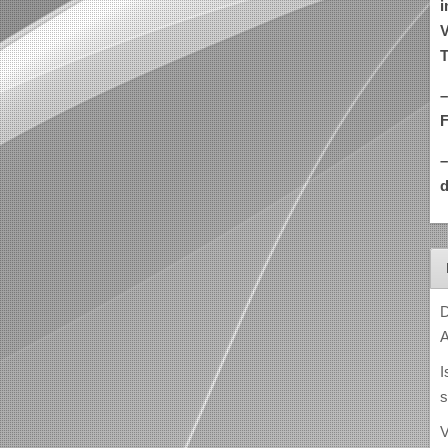
i
V
T
–
d
D
A
I
s
V