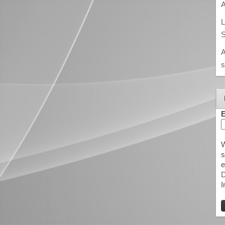
A
L
S
A
s
E
W
s
e
D
I