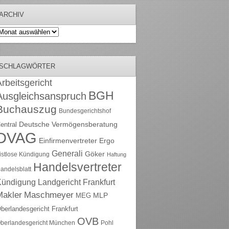
ARCHIV
rchiv
SCHLAGWÖRTER
rbeitsgericht
BGH
Ausgleichsanspruch
Buchauszug
Bundesgerichtshof
Deutsche Vermögensberatung
entral
DVAG
Einfirmenvertreter
Ergo
Generali
Göker
ristlose Kündigung
Haftung
Handelsvertreter
andelsblatt
Kündigung
Landgericht Frankfurt
Maschmeyer
Makler
MLP
MEG
berlandesgericht Frankfurt
OVB
berlandesgericht München
Pohl