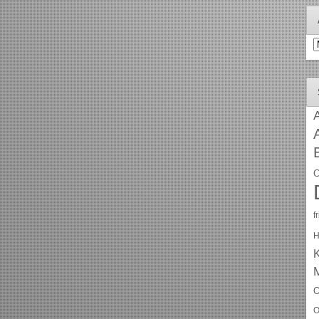
A
A
C
f
H
O
O