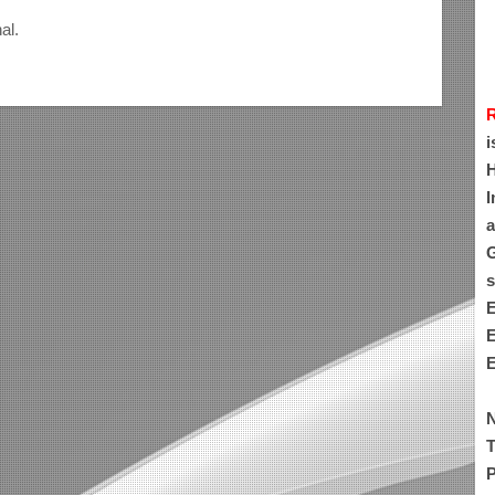
al.
i
H
I
a
G
s
E
E
E
N
T
P