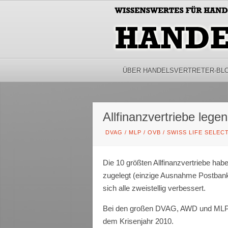
ÜBER HANDELSVERTRETER-BL
Allfinanzvertriebe lege
DVAG
/
MLP
/
OVB
/
SWISS LIFE SELEC
Die 10 größten Allfinanzvertriebe ha
zugelegt (einzige Ausnahme Postbank)
sich alle zweistellig verbessert.
Bei den großen DVAG, AWD und MLP r
dem Krisenjahr 2010.