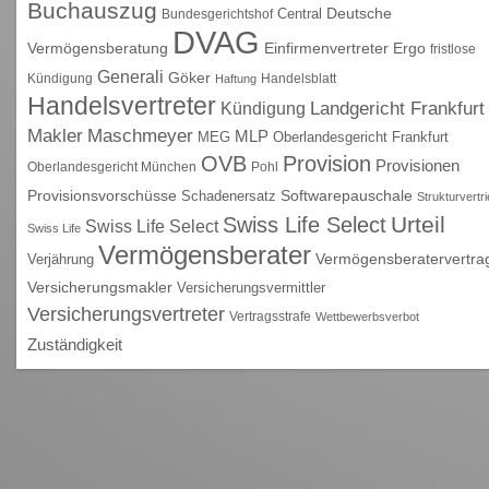
Buchauszug
Deutsche
Central
Bundesgerichtshof
DVAG
Vermögensberatung
Einfirmenvertreter
Ergo
fristlose
Generali
Göker
Kündigung
Handelsblatt
Haftung
Handelsvertreter
Kündigung
Landgericht Frankfurt
Maschmeyer
Makler
MLP
MEG
Oberlandesgericht Frankfurt
OVB
Provision
Provisionen
Oberlandesgericht München
Pohl
Provisionsvorschüsse
Schadenersatz
Softwarepauschale
Strukturvertr
Urteil
Swiss Life Select
Swiss Life Select
Swiss Life
Vermögensberater
Vermögensberatervertra
Verjährung
Versicherungsmakler
Versicherungsvermittler
Versicherungsvertreter
Vertragsstrafe
Wettbewerbsverbot
Zuständigkeit