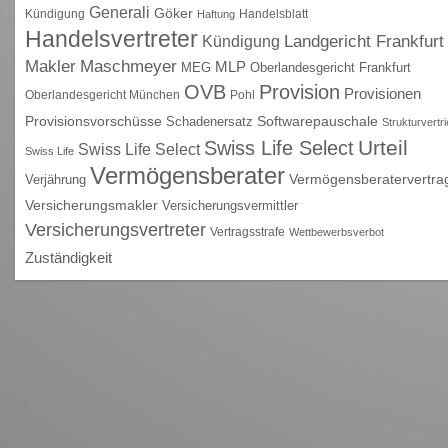
Generali
Göker
Kündigung
Handelsblatt
Haftung
Handelsvertreter
Kündigung
Landgericht Frankfurt
Maschmeyer
Makler
MLP
MEG
Oberlandesgericht Frankfurt
OVB
Provision
Provisionen
Oberlandesgericht München
Pohl
Provisionsvorschüsse
Schadenersatz
Softwarepauschale
Strukturvertr
Urteil
Swiss Life Select
Swiss Life Select
Swiss Life
Vermögensberater
Vermögensberatervertra
Verjährung
Versicherungsmakler
Versicherungsvermittler
Versicherungsvertreter
Vertragsstrafe
Wettbewerbsverbot
Zuständigkeit