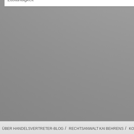
/
/
ÜBER HANDELSVERTRETER-BLOG
RECHTSANWALT KAI BEHRENS
KO