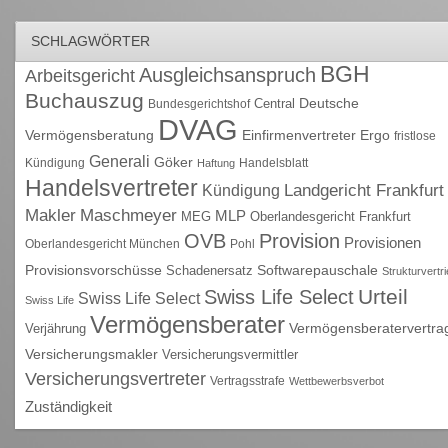
SCHLAGWÖRTER
BGH
Ausgleichsanspruch
Arbeitsgericht
Buchauszug
Deutsche
Central
Bundesgerichtshof
DVAG
Vermögensberatung
Einfirmenvertreter
Ergo
fristlose
Generali
Göker
Kündigung
Handelsblatt
Haftung
Handelsvertreter
Kündigung
Landgericht Frankfurt
Maschmeyer
Makler
MLP
MEG
Oberlandesgericht Frankfurt
OVB
Provision
Provisionen
Oberlandesgericht München
Pohl
Provisionsvorschüsse
Schadenersatz
Softwarepauschale
Strukturvertr
Urteil
Swiss Life Select
Swiss Life Select
Swiss Life
Vermögensberater
Vermögensberatervertra
Verjährung
Versicherungsmakler
Versicherungsvermittler
Versicherungsvertreter
Vertragsstrafe
Wettbewerbsverbot
Zuständigkeit