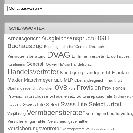
Archiv
SCHLAGWÖRTER
BGH
Ausgleichsanspruch
Arbeitsgericht
Buchauszug
Deutsche
Central
Bundesgerichtshof
DVAG
Vermögensberatung
Einfirmenvertreter
Ergo
fristlose
Generali
Göker
Kündigung
Handelsblatt
Haftung
Handelsvertreter
Kündigung
Landgericht Frankfurt
Maschmeyer
Makler
MLP
MEG
Oberlandesgericht Frankfurt
OVB
Provision
Provisionen
Oberlandesgericht München
Pohl
Provisionsvorschüsse
Schadenersatz
Softwarepauschale
Strukturvertr
Urteil
Swiss Life Select
Swiss Life Select
Swiss Life
Vermögensberater
Vermögensberatervertra
Verjährung
Versicherungsmakler
Versicherungsvermittler
Versicherungsvertreter
Vertragsstrafe
Wettbewerbsverbot