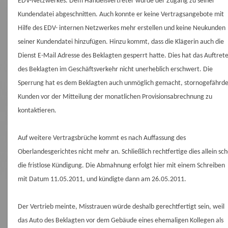
EDV-Netzwerkes. Dem Handelsvertreter wurde der Zugang zu seiner
Kundendatei abgeschnitten. Auch konnte er keine Vertragsangebote mit
Hilfe des EDV- internen Netzwerkes mehr erstellen und keine Neukunden
seiner Kundendatei hinzufügen. Hinzu kommt, dass die Klägerin auch die
Dienst E-Mail Adresse des Beklagten gesperrt hatte. Dies hat das Auftret
des Beklagten im Geschäftsverkehr nicht unerheblich erschwert. Die
Sperrung hat es dem Beklagten auch unmöglich gemacht, stornogefährd
Kunden vor der Mitteilung der monatlichen Provisionsabrechnung zu
kontaktieren.
Auf weitere Vertragsbrüche kommt es nach Auffassung des
Oberlandesgerichtes nicht mehr an. Schließlich rechtfertige dies allein sc
die fristlose Kündigung. Die Abmahnung erfolgt hier mit einem Schreiben
mit Datum 11.05.2011, und kündigte dann am 26.05.2011.
Der Vertrieb meinte, Misstrauen würde deshalb gerechtfertigt sein, weil
das Auto des Beklagten vor dem Gebäude eines ehemaligen Kollegen als