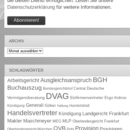
die diesen Dienst ermöglichen. Lesen Sie unsere
Datenschutzerklärung
für weitere Informationen.
ARCHIV
Archiv
SCHLAGWÖRTER
BGH
Ausgleichsanspruch
Arbeitsgericht
Buchauszug
Deutsche
Central
Bundesgerichtshof
DVAG
Vermögensberatung
Einfirmenvertreter
Ergo
fristlose
Generali
Göker
Kündigung
Handelsblatt
Haftung
Handelsvertreter
Kündigung
Landgericht Frankfurt
Maschmeyer
Makler
MLP
MEG
Oberlandesgericht Frankfurt
OVB
Provision
Provisionen
Oberlandesgericht München
Pohl