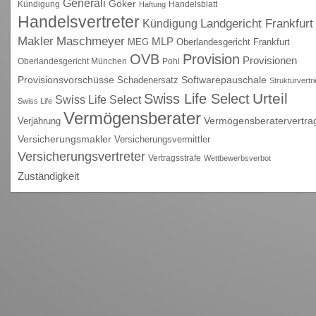
Generali
Göker
Kündigung
Handelsblatt
Haftung
Handelsvertreter
Kündigung
Landgericht Frankfurt
Maschmeyer
Makler
MLP
MEG
Oberlandesgericht Frankfurt
OVB
Provision
Provisionen
Oberlandesgericht München
Pohl
Provisionsvorschüsse
Schadenersatz
Softwarepauschale
Strukturvertr
Urteil
Swiss Life Select
Swiss Life Select
Swiss Life
Vermögensberater
Vermögensberatervertra
Verjährung
Versicherungsmakler
Versicherungsvermittler
Versicherungsvertreter
Vertragsstrafe
Wettbewerbsverbot
Zuständigkeit