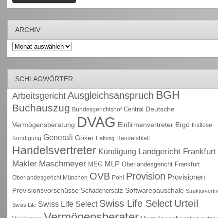
ARCHIV
Archiv
SCHLAGWÖRTER
BGH
Ausgleichsanspruch
Arbeitsgericht
Buchauszug
Deutsche
Central
Bundesgerichtshof
DVAG
Vermögensberatung
Einfirmenvertreter
Ergo
fristlose
Generali
Göker
Kündigung
Handelsblatt
Haftung
Handelsvertreter
Kündigung
Landgericht Frankfurt
Maschmeyer
Makler
MLP
MEG
Oberlandesgericht Frankfurt
OVB
Provision
Provisionen
Oberlandesgericht München
Pohl
Provisionsvorschüsse
Schadenersatz
Softwarepauschale
Strukturvertr
Urteil
Swiss Life Select
Swiss Life Select
Swiss Life
Vermögensberater