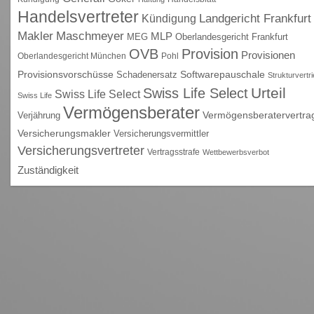
Handelsvertreter
Kündigung
Landgericht Frankfurt
Maschmeyer
Makler
MLP
MEG
Oberlandesgericht Frankfurt
OVB
Provision
Provisionen
Oberlandesgericht München
Pohl
Provisionsvorschüsse
Schadenersatz
Softwarepauschale
Strukturvertr
Urteil
Swiss Life Select
Swiss Life Select
Swiss Life
Vermögensberater
Vermögensberatervertra
Verjährung
Versicherungsmakler
Versicherungsvermittler
Versicherungsvertreter
Vertragsstrafe
Wettbewerbsverbot
Zuständigkeit