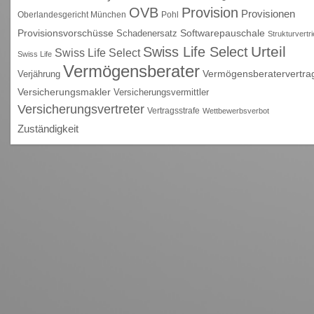
OVB
Provision
Provisionen
Oberlandesgericht München
Pohl
Provisionsvorschüsse
Schadenersatz
Softwarepauschale
Strukturvertr
Urteil
Swiss Life Select
Swiss Life Select
Swiss Life
Vermögensberater
Vermögensberatervertra
Verjährung
Versicherungsmakler
Versicherungsvermittler
Versicherungsvertreter
Vertragsstrafe
Wettbewerbsverbot
Zuständigkeit