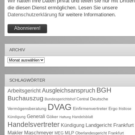
Wir halten Ihre Daten privat und teilen sie nur mit Dritten
die diesen Dienst ermöglichen. Lesen Sie unsere
Datenschutzerklärung
für weitere Informationen.
ARCHIV
Archiv
SCHLAGWÖRTER
BGH
Ausgleichsanspruch
Arbeitsgericht
Buchauszug
Deutsche
Central
Bundesgerichtshof
DVAG
Vermögensberatung
Einfirmenvertreter
Ergo
fristlose
Generali
Göker
Kündigung
Handelsblatt
Haftung
Handelsvertreter
Kündigung
Landgericht Frankfurt
Maschmeyer
Makler
MLP
MEG
Oberlandesgericht Frankfurt