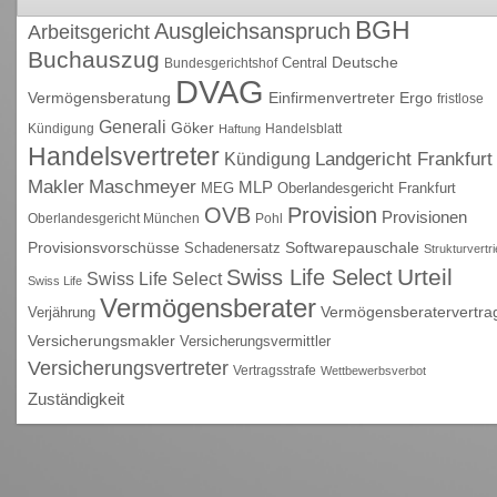
BGH
Ausgleichsanspruch
Arbeitsgericht
Buchauszug
Deutsche
Central
Bundesgerichtshof
DVAG
Vermögensberatung
Einfirmenvertreter
Ergo
fristlose
Generali
Göker
Kündigung
Handelsblatt
Haftung
Handelsvertreter
Kündigung
Landgericht Frankfurt
Maschmeyer
Makler
MLP
MEG
Oberlandesgericht Frankfurt
OVB
Provision
Provisionen
Oberlandesgericht München
Pohl
Provisionsvorschüsse
Schadenersatz
Softwarepauschale
Strukturvertr
Urteil
Swiss Life Select
Swiss Life Select
Swiss Life
Vermögensberater
Vermögensberatervertra
Verjährung
Versicherungsmakler
Versicherungsvermittler
Versicherungsvertreter
Vertragsstrafe
Wettbewerbsverbot
Zuständigkeit