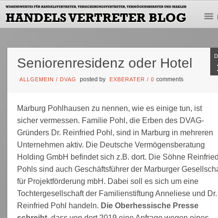
Seniorenresidenz oder Hotel
posted by
comments
ALLGEMEIN
/
DVAG
EXBERATER
/
0
Marburg Pohlhausen zu nennen, wie es einige tun, ist
sicher vermessen. Familie Pohl, die Erben des DVAG-
Gründers Dr. Reinfried Pohl, sind in Marburg in mehreren
Unternehmen aktiv. Die Deutsche Vermögensberatung
Holding GmbH befindet sich z.B. dort. Die Söhne Reinfrie
Pohls sind auch Geschäftsführer der Marburger Gesellscha
für Projektförderung mbH. Dabei soll es sich um eine
Tochtergesellschaft der Familienstiftung Anneliese und Dr.
Reinfried Pohl handeln.
Die Oberhessische Presse
schreibt
, dass von dort 2019 eine Anfrage wegen eines