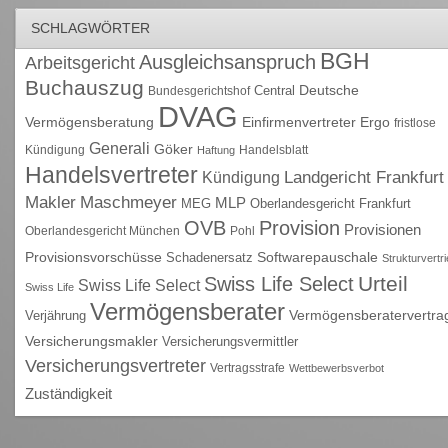
SCHLAGWÖRTER
BGH
Ausgleichsanspruch
Arbeitsgericht
Buchauszug
Deutsche
Central
Bundesgerichtshof
DVAG
Vermögensberatung
Einfirmenvertreter
Ergo
fristlose
Generali
Göker
Kündigung
Handelsblatt
Haftung
Handelsvertreter
Kündigung
Landgericht Frankfurt
Maschmeyer
Makler
MLP
MEG
Oberlandesgericht Frankfurt
OVB
Provision
Provisionen
Oberlandesgericht München
Pohl
Provisionsvorschüsse
Schadenersatz
Softwarepauschale
Strukturvertr
Urteil
Swiss Life Select
Swiss Life Select
Swiss Life
Vermögensberater
Vermögensberatervertra
Verjährung
Versicherungsmakler
Versicherungsvermittler
Versicherungsvertreter
Vertragsstrafe
Wettbewerbsverbot
Zuständigkeit