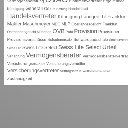
Vermögensberatung
Einfirmenvertreter
Ergo
fristlose
Generali
Göker
Kündigung
Handelsblatt
Haftung
Handelsvertreter
Kündigung
Landgericht Frankfurt
Maschmeyer
Makler
MLP
MEG
Oberlandesgericht Frankfurt
OVB
Provision
Provisionen
Oberlandesgericht München
Pohl
Provisionsvorschüsse
Schadenersatz
Softwarepauschale
Strukturvertr
Urteil
Swiss Life Select
Swiss Life Select
Swiss Life
Vermögensberater
Vermögensberatervertra
Verjährung
Versicherungsmakler
Versicherungsvermittler
Versicherungsvertreter
Vertragsstrafe
Wettbewerbsverbot
Zuständigkeit