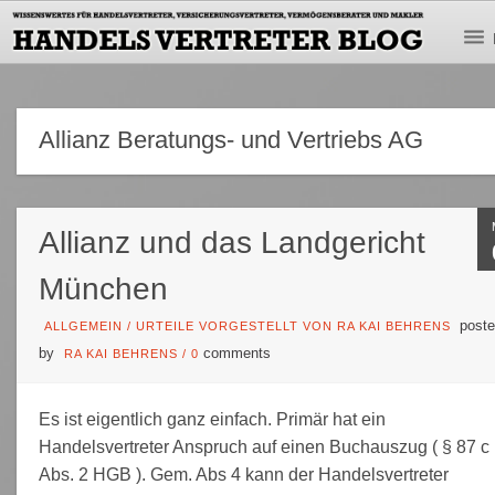
Allianz Beratungs- und Vertriebs AG
Allianz und das Landgericht
München
poste
ALLGEMEIN
/
URTEILE VORGESTELLT VON RA KAI BEHRENS
by
comments
RA KAI BEHRENS
/
0
Es ist eigentlich ganz einfach. Primär hat ein
Handelsvertreter Anspruch auf einen Buchauszug ( § 87 c
Abs. 2 HGB ). Gem. Abs 4 kann der Handelsvertreter