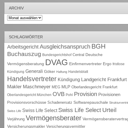
ARCHIV
Archiv
SCHLAGWÖRTER
BGH
Ausgleichsanspruch
Arbeitsgericht
Buchauszug
Deutsche
Central
Bundesgerichtshof
DVAG
Vermögensberatung
Einfirmenvertreter
Ergo
fristlose
Generali
Göker
Kündigung
Handelsblatt
Haftung
Handelsvertreter
Kündigung
Landgericht Frankfurt
Maschmeyer
Makler
MLP
MEG
Oberlandesgericht Frankfurt
OVB
Provision
Provisionen
Oberlandesgericht München
Pohl
Provisionsvorschüsse
Schadenersatz
Softwarepauschale
Strukturvertr
Urteil
Swiss Life Select
Swiss Life Select
Swiss Life
Vermögensberater
Vermögensberatervertra
Verjährung
Versicherungsmakler
Versicherungsvermittler