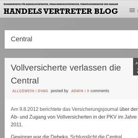
Central
Vollversicherte verlassen die
Central
posted by
comments
ALLGEMEIN
/
DVAG
ADMIN
/
0
Am 9.8.2012 berichtete das Versicherungsjournal
über de
Ab- und Zugang von Vollversicherten in der PKV im Jahre
2011.
Gewinner war die Debeka, Schlusslicht die Central.