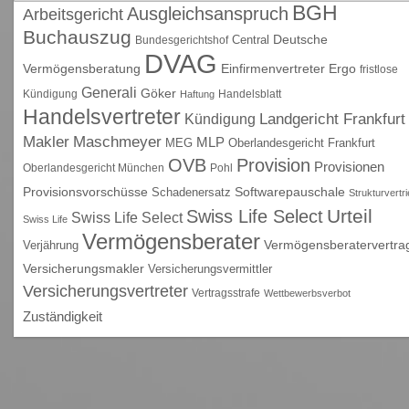
BGH
Ausgleichsanspruch
Arbeitsgericht
Buchauszug
Deutsche
Central
Bundesgerichtshof
DVAG
Vermögensberatung
Einfirmenvertreter
Ergo
fristlose
Generali
Göker
Kündigung
Handelsblatt
Haftung
Handelsvertreter
Kündigung
Landgericht Frankfurt
Maschmeyer
Makler
MLP
MEG
Oberlandesgericht Frankfurt
OVB
Provision
Provisionen
Oberlandesgericht München
Pohl
Provisionsvorschüsse
Schadenersatz
Softwarepauschale
Strukturvertr
Urteil
Swiss Life Select
Swiss Life Select
Swiss Life
Vermögensberater
Vermögensberatervertra
Verjährung
Versicherungsmakler
Versicherungsvermittler
Versicherungsvertreter
Vertragsstrafe
Wettbewerbsverbot
Zuständigkeit