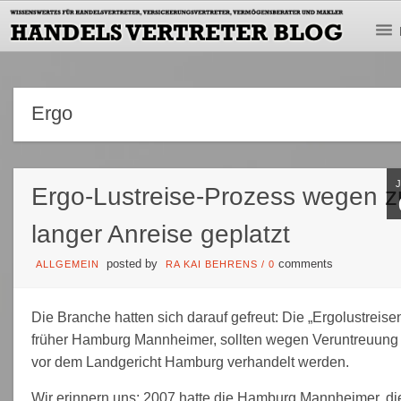
Ergo
Ergo-Lustreise-Prozess wegen z
langer Anreise geplatzt
posted by
comments
ALLGEMEIN
RA KAI BEHRENS
/
0
Die Branche hatten sich darauf gefreut: Die „Ergolustreisen
früher Hamburg Mannheimer, sollten wegen Veruntreuung
vor dem Landgericht Hamburg verhandelt werden.
Wir erinnern uns: 2007 hatte die Hamburg Mannheimer, di