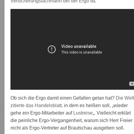
Versicherungsfachmann bei der Ergo
ist.
Ob sich die Ergo damit einen Gefallen getan hat?
Die Welt
zitierte das Handelsblatt
, in dem es heißen soll, „wieder
gehe ein Ergo-Mitarbeiter auf
Lustreise
„. Vielleicht erklärt
die peinliche Ergo-Vergangenheit, warum sich Herr Freier
nicht als Ergo-Vertreter auf Brautschau ausgeben soll.