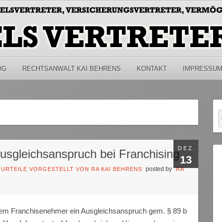
OG
RECHTSANWALT KAI BEHRENS
KONTAKT
IMPRESSU
DEZ.
sgleichsanspruch bei Franchising
13
posted by
/
URTEILE VORGESTELLT VON RA KAI BEHRENS
RA
nem Franchisenehmer ein Ausgleichsanspruch gem. § 89 b