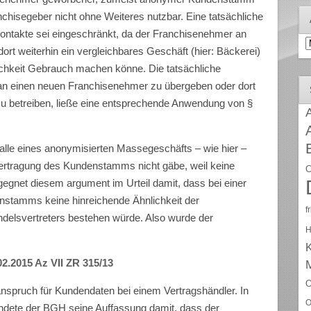
chisegeber nicht ohne Weiteres nutzbar. Eine tatsächliche
ontakte sei eingeschränkt, da der Franchisenehmer an
A
rt weiterhin ein vergleichbares Geschäft (hier: Bäckerei)
ichkeit Gebrauch machen könne. Die tatsächliche
an einen neuen Franchisenehmer zu übergeben oder dort
zu betreiben, ließe eine entsprechende Anwendung von §
A
Falle eines anonymisierten Massegeschäfts – wie hier –
Übertragung des Kundenstamms nicht gäbe, weil keine
C
gnet diesem argument im Urteil damit, dass bei einer
enstamms keine hinreichende Ähnlichkeit der
f
ndelsvertreters bestehen würde. Also wurde der
H
02.2015 Az VII ZR 315/13
O
nspruch für Kundendaten bei einem Vertragshändler. In
O
ündete der BGH seine Auffassung damit, dass der