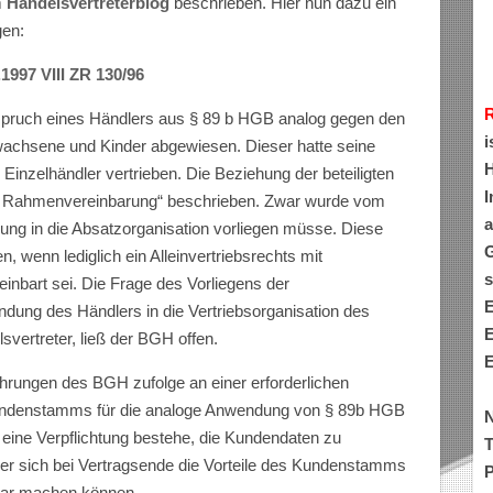
m
Handelsvertreterblog
beschrieben. Hier nun dazu ein
gen:
1997 VIII ZR 130/96
spruch eines Händlers aus § 89 b HGB analog gegen den
i
wachsene und Kinder abgewiesen. Dieser hatte seine
H
 Einzelhändler vertrieben. Die Beziehung der beteiligten
I
he Rahmenvereinbarung“ beschrieben. Zwar wurde vom
a
rung in die Absatzorganisation vorliegen müsse. Diese
G
n, wenn lediglich ein Alleinvertriebsrechts mit
s
inbart sei. Die Frage des Vorliegens der
E
ndung des Händlers in die Vertriebsorganisation des
E
svertreter, ließ der BGH offen.
E
hrungen des BGH zufolge an einer erforderlichen
Kundenstamms für die analoge Anwendung von § 89b HGB
N
s eine Verpflichtung bestehe, die Kundendaten zu
T
er sich bei Vertragsende die Vorteile des Kundenstamms
P
zbar machen können.