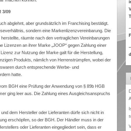
i
V
R 3/09
T
h abglehnt, aber grundsätzlich im Franchising bestätigt.
–
hiseverhältnis, sondern eine Markenlizenzvereinbarung. Die
 herstellte, räumte nach den vertraglichen Vereinbarungen
e Lizenzen an ihrer Marke „JOOP“ gegen Zahlung einer
 Lizenz zur Nutzung der Marke galt für die Herstellung,
d
inzigen Produkts, nämlich von Herrenstrümpfen, wobei der
gswaren durch entsprechende Werbe- und
dern hatte.
e vom BGH eine Prüfung der Anwendung von § 89b HGB
D
r ging leer aus. Die Zahlung eines Ausgleichsanspruchs
A
I
nd dem Hersteller oder Lieferanten dürfe sich nicht in
s
hung erschöpfen, so der BGH. Der Händler muss in der
V
rstellers oder Lieferanten eingegliedert sein, dass er