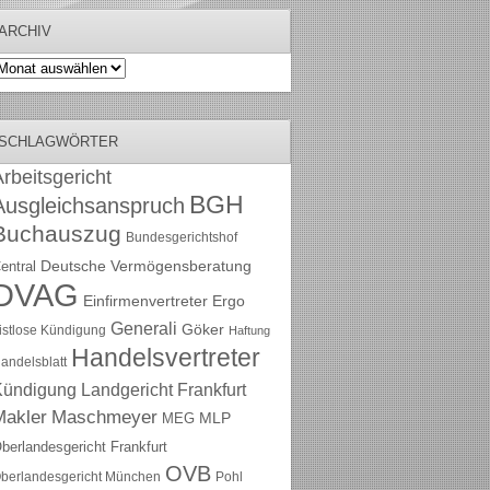
ARCHIV
rchiv
SCHLAGWÖRTER
rbeitsgericht
BGH
Ausgleichsanspruch
Buchauszug
Bundesgerichtshof
Deutsche Vermögensberatung
entral
DVAG
Einfirmenvertreter
Ergo
Generali
Göker
ristlose Kündigung
Haftung
Handelsvertreter
andelsblatt
Kündigung
Landgericht Frankfurt
Maschmeyer
Makler
MLP
MEG
berlandesgericht Frankfurt
OVB
berlandesgericht München
Pohl