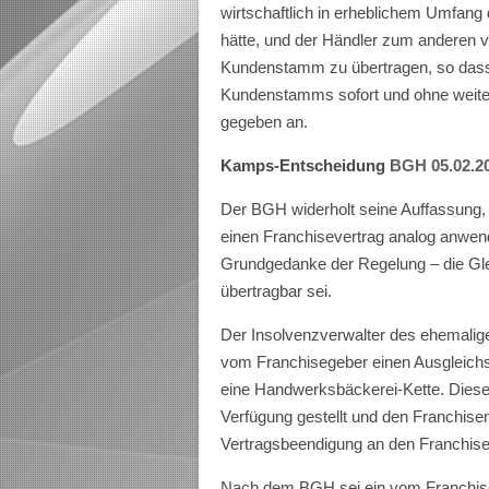
wirtschaftlich in erheblichem Umfang
hätte, und der Händler zum anderen ve
Kundenstamm zu übertragen, so dass s
Kundenstamms sofort und ohne weiter
gegeben an.
Kamps-Entscheidung
BGH 05.02.20
Der BGH widerholt seine Auffassung, 
einen Franchisevertrag analog anwend
Grundgedanke der Regelung – die Glei
übertragbar sei.
Der Insolvenzverwalter des ehemalig
vom Franchisegeber einen Ausgleich
eine Handwerksbäckerei-Kette. Diese
Verfügung gestellt und den Franchis
Vertragsbeendigung an den Franchis
Nach dem BGH sei ein vom Franchi