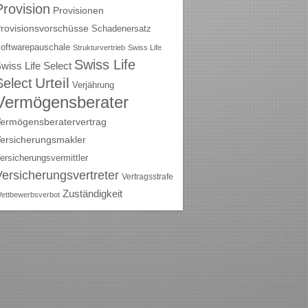
Provision
Provisionen
rovisionsvorschüsse
Schadenersatz
oftwarepauschale
Strukturvertrieb
Swiss Life
Swiss Life
wiss Life Select
Urteil
Select
Verjährung
Vermögensberater
ermögensberatervertrag
ersicherungsmakler
ersicherungsvermittler
Versicherungsvertreter
Vertragsstrafe
Zuständigkeit
ettbewerbsverbot