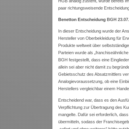
HGB analog zusteht, wurde bereits i
paar richtungsweisende Entscheidun
Benetton Entscheidung
BGH 23.07.
In dieser Entscheidung wurde der An
Hersteller von Oberbekleidung für Er
Produkte weltweit über selbstständige
Parteien wurde als „franchiseähnlic
BGH festgestellt, dass eine Eingliede
allein sei aber nicht damit zu begründe
Gebietsschutz des Absatzmittlers vere
Analogievoraussetzung, ob eine Einbi
Herstellers vergleichbar einem Handel
Entscheidend war, dass es den Ausfü
Verpflichtung zur Übertragung des 
mangelte. Dafür sei erforderlich, das
übermitteln, sodass der Franchisegeb
„sofort und ohne weiteres“ hätte nut