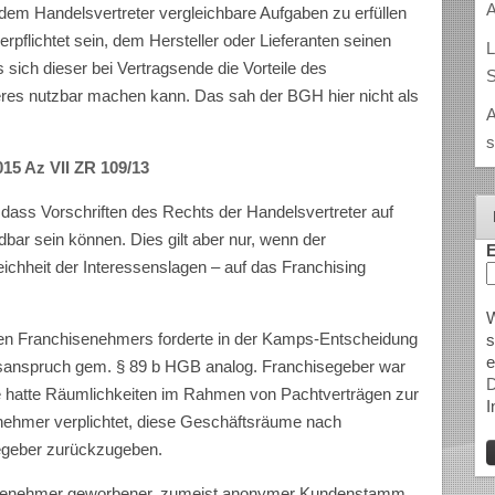
A
 dem Handelsvertreter vergleichbare Aufgaben zu erfüllen
rpflichtet sein, dem Hersteller oder Lieferanten seinen
L
ich dieser bei Vertragsende die Vorteile des
S
es nutzbar machen kann. Das sah der BGH hier nicht als
A
s
15 Az VII ZR 109/13
dass Vorschriften des Rechts der Handelsvertreter auf
bar sein können. Dies gilt aber nur, wenn der
E
chheit der Interessenslagen – auf das Franchising
W
en Franchisenehmers forderte in der Kamps-Entscheidung
s
e
sanspruch gem. § 89 b HGB analog. Franchisegeber war
D
 hatte Räumlichkeiten im Rahmen von Pachtverträgen zur
I
enehmer verplichtet, diese Geschäftsräume nach
egeber zurückzugeben.
senehmer geworbener, zumeist anonymer Kundenstamm