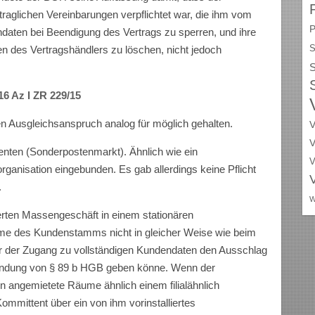
rtraglichen Vereinbarungen verpflichtet war, die ihm vom
P
daten bei Beendigung des Vertrags zu sperren, und ihre
S
en des Vertragshändlers zu löschen, nicht jedoch
S
16 Az I ZR 229/15
en Ausgleichsanspruch analog für möglich gehalten.
V
V
ten (Sonderpostenmarkt). Ähnlich wie ein
V
organisation eingebunden. Es gab allerdings keine Pflicht
.
W
rten Massengeschäft in einem stationären
me des Kundenstamms nicht in gleicher Weise wie beim
er der Zugang zu vollständigen Kundendaten den Ausschlag
wendung von § 89 b HGB geben könne. Wenn der
angemietete Räume ähnlich einem filialähnlich
ommittent über ein von ihm vorinstalliertes