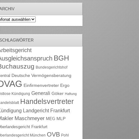
ARCHIV
rchiv
SCHLAGWÖRTER
rbeitsgericht
BGH
Ausgleichsanspruch
Buchauszug
Bundesgerichtshof
Deutsche Vermögensberatung
entral
DVAG
Einfirmenvertreter
Ergo
Generali
Göker
ristlose Kündigung
Haftung
Handelsvertreter
andelsblatt
Kündigung
Landgericht Frankfurt
Maschmeyer
Makler
MLP
MEG
berlandesgericht Frankfurt
OVB
berlandesgericht München
Pohl