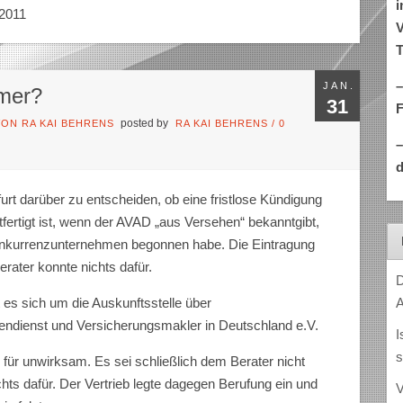
i
.2011
V
T
–
JAN.
hmer?
31
posted by
ON RA KAI BEHRENS
RA KAI BEHRENS
/
0
d
furt darüber zu entscheiden, ob eine fristlose Kündigung
fertigt ist, wenn der AVAD „aus Versehen“ bekanntgibt,
Konkurrenzunternehmen begonnen habe. Die Eintragung
Berater konnte nichts dafür.
D
A
 es sich um die Auskunftsstelle über
dienst und Versicherungsmakler in Deutschland e.V.
I
s
g für unwirksam. Es sei schließlich dem Berater nicht
hts dafür. Der Vertrieb legte dagegen Berufung ein und
V