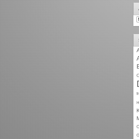
A
A
C
f
H
O
O