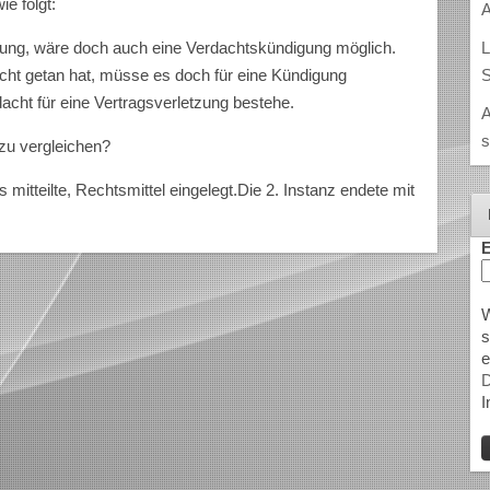
e folgt:
A
L
rung, wäre doch auch eine Verdachtskündigung möglich.
S
cht getan hat, müsse es doch für eine Kündigung
acht für eine Vertragsverletzung bestehe.
A
s
zu vergleichen?
mitteilte, Rechtsmittel eingelegt.Die 2. Instanz endete mit
E
W
s
e
D
I