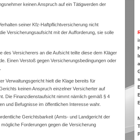
ungsnehmer keinen Anspruch auf ein Tätigwerden der
rhalten seiner Kfz-Haftpflichtversicherung nicht
die Versicherungsaufsicht mit der Aufforderung, sie solle
i
H
e des Versicherers an die Aufsicht teilte diese dem Kläger
I
rde. Einen Verstoß gegen Versicherungsbedingungen oder
a
.
G
s
r Verwaltungsgericht hielt die Klage bereits für
E
Gerichts keinen Anspruch einzelner Versicherter auf
E
ht. Die Finanzdienstaufsicht nimmt nämlich gemäß § 4
E
n und Befugnisse im öffentlichen Interesse wahr.
rdentliche Gerichtsbarkeit (Amts- und Landgericht der
N
 mögliche Forderungen gegen die Versicherung
T
P