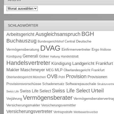
Archiv
SCHLAGWÖRTER
BGH
Ausgleichsanspruch
Arbeitsgericht
Buchauszug
Deutsche
Central
Bundesgerichtshof
DVAG
Vermögensberatung
Einfirmenvertreter
Ergo
fristlose
Generali
Göker
Kündigung
Handelsblatt
Haftung
Handelsvertreter
Kündigung
Landgericht Frankfurt
Maschmeyer
Makler
MLP
MEG
Oberlandesgericht Frankfurt
OVB
Provision
Provisionen
Oberlandesgericht München
Pohl
Provisionsvorschüsse
Schadenersatz
Softwarepauschale
Strukturvertr
Urteil
Swiss Life Select
Swiss Life Select
Swiss Life
Vermögensberater
Vermögensberatervertra
Verjährung
Versicherungsmakler
Versicherungsvermittler
Versicherungsvertreter
Vertragsstrafe
Wettbewerbsverbot