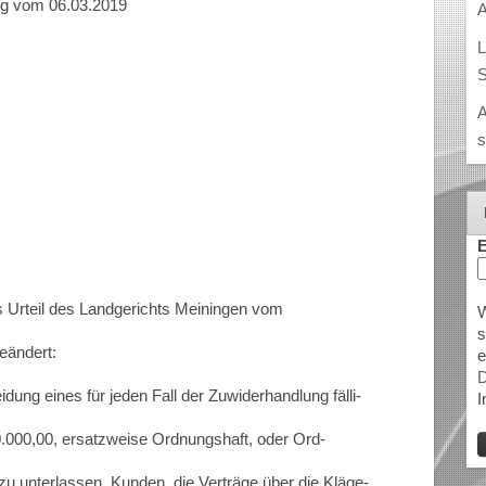
ng vom 06.03.2019
A
L
S
A
s
E
as Urteil des Landgerichts Meiningen vom
W
s
geändert:
e
D
eidung eines für jeden Fall der Zuwiderhandlung fälli-
I
.000,00, ersatzweise Ordnungshaft, oder Ord-
u unterlassen, Kunden, die Verträge über die Kläge-