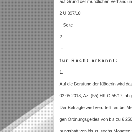
auf Grund der mündlichen Verhandlu
2 U 397/18
– Seite
2
–
f ü r R e c h t e r k a n n t :
1.
Auf die Berufung der Klägerin wird d
03.05.2018, Az. (55) HK O 55/17, ab
Der Beklagte wird verurteilt, es bei M
gen Ordnungsgeldes von bis zu € 250
nungshaft von bis zu sechs Monaten z