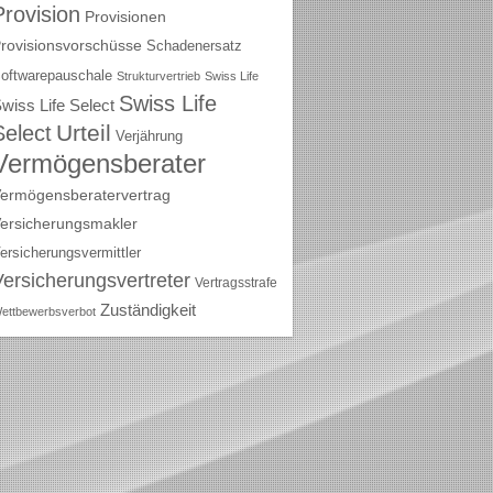
Provision
Provisionen
rovisionsvorschüsse
Schadenersatz
oftwarepauschale
Strukturvertrieb
Swiss Life
Swiss Life
wiss Life Select
Urteil
Select
Verjährung
Vermögensberater
ermögensberatervertrag
ersicherungsmakler
ersicherungsvermittler
Versicherungsvertreter
Vertragsstrafe
Zuständigkeit
ettbewerbsverbot