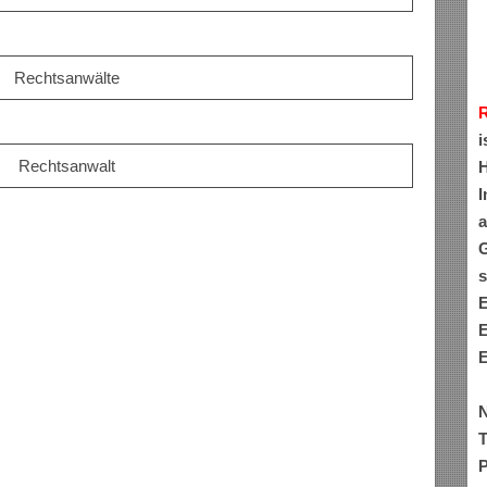
Rechtsanwälte
i
Rechtsanwalt
H
I
a
G
s
E
E
E
N
T
P