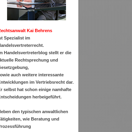
Rechtsanwa
lt Kai Behrens
st Spezialist im
andelsvertreterrecht.
m Handelsvertreterblog stellt er die
ktuelle Rechtsprechung und
esetzgebung,
owie auch weitere interessante
ntwicklungen im Vertriebsrecht dar.
r selbst hat schon einige namhafte
ntscheidungen herbeigeführt.
eben den typischen anwaltlichen
ätigkeiten, wie Beratung und
rozessführung