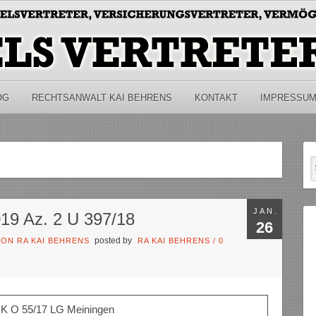
OG
RECHTSANWALT KAI BEHRENS
KONTAKT
IMPRESSU
JAN.
19 Az. 2 U 397/18
26
posted by
ON RA KAI BEHRENS
RA KAI BEHRENS
/
0
HK O 55/17 LG Meiningen