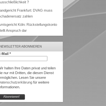
usschließlichkeit ?
andgericht Frankfurt: DVAG muss
chadenersatz zahlen
mtsgericht Köln: Rückstellungskonto
tellt Anspruch dar
NEWSLETTER ABONNIEREN
-Mail
*
ir halten Ihre Daten privat und teilen
ie nur mit Dritten, die diesen Dienst
rmöglichen. Lesen Sie unsere
atenschutzerklärung
für weitere
nformationen.