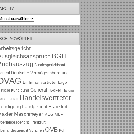
ARCHIV
rchiv
SCHLAGWÖRTER
rbeitsgericht
BGH
Ausgleichsanspruch
Buchauszug
Bundesgerichtshof
Deutsche Vermögensberatung
entral
DVAG
Einfirmenvertreter
Ergo
Generali
Göker
ristlose Kündigung
Haftung
Handelsvertreter
andelsblatt
Kündigung
Landgericht Frankfurt
Maschmeyer
Makler
MLP
MEG
berlandesgericht Frankfurt
OVB
berlandesgericht München
Pohl