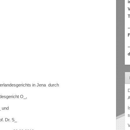
i
V
T
–
d
–
Oberlandesgerichts in Jena durch
D
ndesgericht O_,
A
I
_ und
s
of. Dr. S_
V