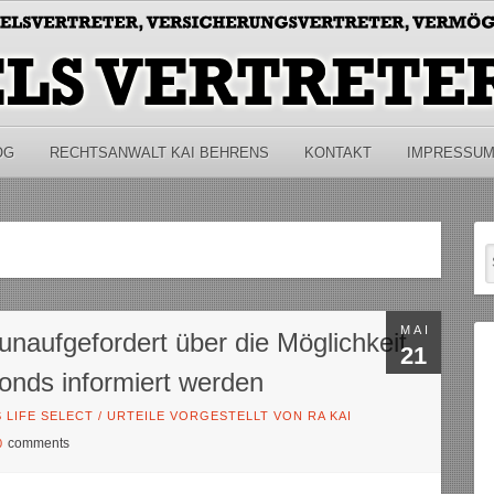
OG
RECHTSANWALT KAI BEHRENS
KONTAKT
IMPRESSU
MAI
aufgefordert über die Möglichkeit
21
onds informiert werden
 LIFE SELECT
/
URTEILE VORGESTELLT VON RA KAI
comments
0