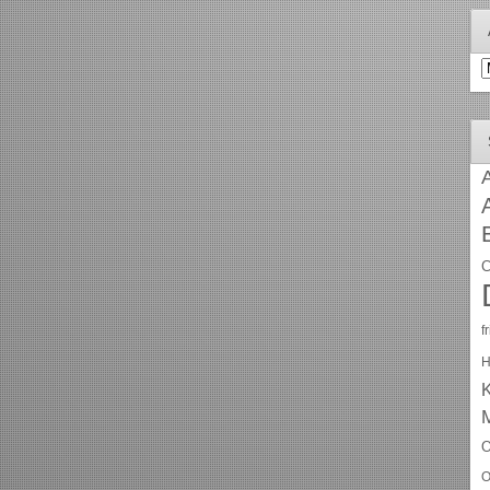
A
A
C
f
H
O
O