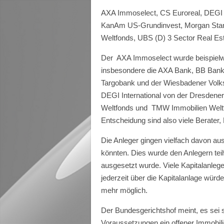
AXA Immoselect, CS Euroreal, DEGI I
KanAm US-Grundinvest, Morgan Stan
Weltfonds, UBS (D) 3 Sector Real Es
Der AXA Immoselect wurde beispielw
insbesondere die AXA Bank, BB Ba
Targobank und der Wiesbadener Volks
DEGI International von der Dresden
Weltfonds und TMW Immobilien Weltfo
Entscheidung sind also viele Berater,
Die Anleger gingen vielfach davon au
könnten. Dies wurde den Anlegern te
ausgesetzt wurde. Viele Kapitalanleg
jederzeit über die Kapitalanlage würd
mehr möglich.
Der Bundesgerichtshof meint, es sei s
Voraussetzungen ein offener Immobil