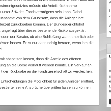
A
vestmentgesetztes müsste die Anteilsrücknahme
L
tät unter 5 % des Fondsvermögens sein kann. Dabei
S
 Ausnahme von dem Grundsatz, dass die Anleger ihre
ederzeit zurückgeben können. Der Bundesgerichtshof
A
ts ungefragt über dieses bestehende Risiko ausgeklärt
s
osen der Berater, ob eine Schließung wahrscheinlich oder
östen lassen. Er ist nur dann richtig beraten, wenn ihm die
d.
E
mit abspeisen lassen, dass die Anteile des offenen
ng an die Börse verkauft werden könnte. Ein Verkauf an
W
mit der Rückgabe an die Fondsgesellschaft zu vergleichen.
s
e
Entscheidungen die Möglichkeit für jeden Anleger eröffnet,
D
nvestierte, seine Ansprüche überprüfen lassen zu können.
I