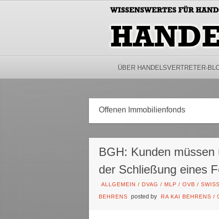
ÜBER HANDELSVERTRETER-BL
Offenen Immobilienfonds
BGH: Kunden müssen un
der Schließung eines F
ALLGEMEIN
/
DVAG
/
MLP
/
OVB
/
SWISS
posted by
BEHRENS
RA KAI BEHRENS
/