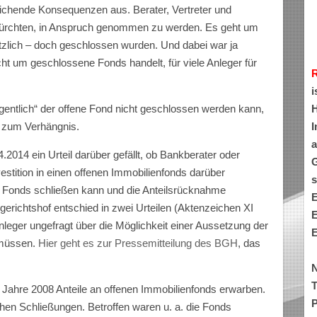
eichende Konsequenzen aus. Berater, Vertreter und
fürchten, in Anspruch genommen zu werden. Es geht um
ötzlich – doch geschlossen wurden. Und dabei war ja
ht um geschlossene Fonds handelt, für viele Anleger für
i
H
igentlich“ der offene Fond nicht geschlossen werden kann,
I
t zum Verhängnis.
a
2014 ein Urteil darüber gefällt, ob Bankberater oder
G
vestition in einen offenen Immobilienfonds darüber
s
r Fonds schließen kann und die Anteilsrücknahme
E
richtshof entschied in zwei Urteilen (Aktenzeichen XI
E
leger ungefragt über die Möglichkeit einer Aussetzung der
E
 müssen.
Hier geht es zur Pressemitteilung des BGH
, das
N
T
m Jahre 2008 Anteile an offenen Immobilienfonds erwarben.
P
en Schließungen. Betroffen waren u. a. die Fonds