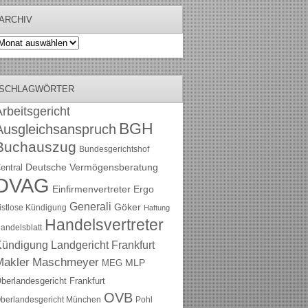
ARCHIV
rchiv
SCHLAGWÖRTER
rbeitsgericht
BGH
Ausgleichsanspruch
Buchauszug
Bundesgerichtshof
Deutsche Vermögensberatung
entral
DVAG
Einfirmenvertreter
Ergo
Generali
Göker
ristlose Kündigung
Haftung
Handelsvertreter
andelsblatt
Kündigung
Landgericht Frankfurt
Maschmeyer
Makler
MLP
MEG
berlandesgericht Frankfurt
OVB
berlandesgericht München
Pohl