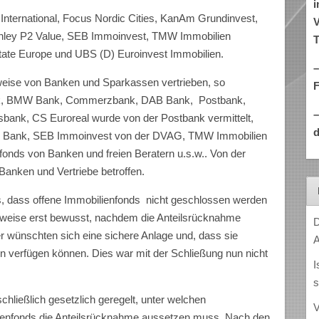
i
nternational, Focus Nordic Cities, KanAm Grundinvest,
V
ley P2 Value, SEB Immoinvest, TMW Immobilien
T
tate Europe und UBS (D) Euroinvest Immobilien.
–
eise von Banken und Sparkassen vertrieben, so
nk, BMW Bank, Commerzbank, DAB Bank, Postbank,
bank, CS Euroreal wurde von der Postbank vermittelt,
d
er Bank, SEB Immoinvest von der DVAG, TMW Immobilien
nds von Banken und freien Beratern u.s.w.. Von der
 Banken und Vertriebe betroffen.
s, dass offene Immobilienfonds nicht geschlossen werden
ilweise erst bewusst, nachdem die Anteilsrücknahme
D
er wünschten sich eine sichere Anlage und, dass sie
A
en verfügen können. Dies war mit der Schließung nun nicht
I
s
chließlich gesetzlich geregelt, unter welchen
V
ienfonds die Anteilsrücknahme aussetzen muss. Nach den