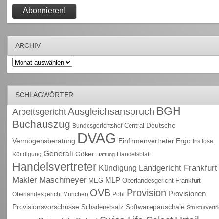
ARCHIV
Archiv
SCHLAGWÖRTER
BGH
Ausgleichsanspruch
Arbeitsgericht
Buchauszug
Deutsche
Central
Bundesgerichtshof
DVAG
Vermögensberatung
Einfirmenvertreter
Ergo
fristlose
Generali
Göker
Kündigung
Handelsblatt
Haftung
Handelsvertreter
Kündigung
Landgericht Frankfurt
Maschmeyer
Makler
MLP
MEG
Oberlandesgericht Frankfurt
OVB
Provision
Provisionen
Oberlandesgericht München
Pohl
Provisionsvorschüsse
Schadenersatz
Softwarepauschale
Strukturvertr