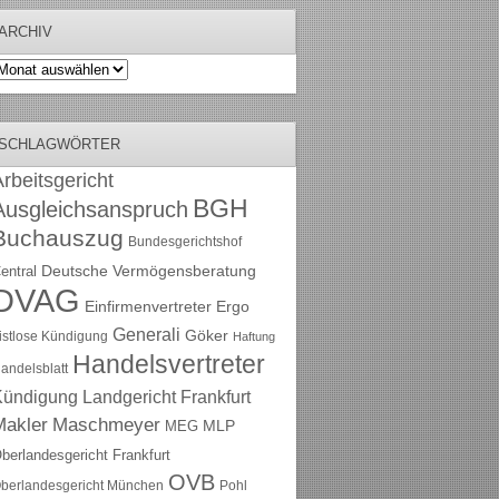
ARCHIV
rchiv
SCHLAGWÖRTER
rbeitsgericht
BGH
Ausgleichsanspruch
Buchauszug
Bundesgerichtshof
Deutsche Vermögensberatung
entral
DVAG
Einfirmenvertreter
Ergo
Generali
Göker
ristlose Kündigung
Haftung
Handelsvertreter
andelsblatt
Kündigung
Landgericht Frankfurt
Maschmeyer
Makler
MLP
MEG
berlandesgericht Frankfurt
OVB
berlandesgericht München
Pohl