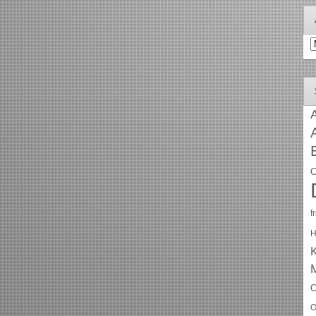
A
A
C
f
H
O
O