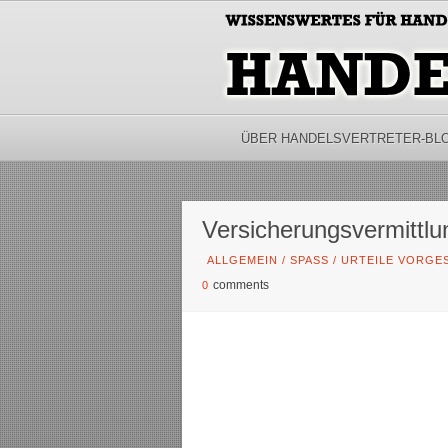
ÜBER HANDELSVERTRETER-BL
Versicherungsvermittlu
ALLGEMEIN
/
SPASS
/
URTEILE VORGES
comments
0