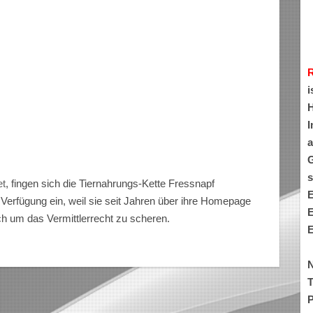
i
H
I
a
G
s
et
, fingen sich die Tiernahrungs-Kette Fressnapf
E
Verfügung ein, weil sie seit Jahren über ihre Homepage
E
ch um das Vermittlerrecht zu scheren.
E
N
T
P