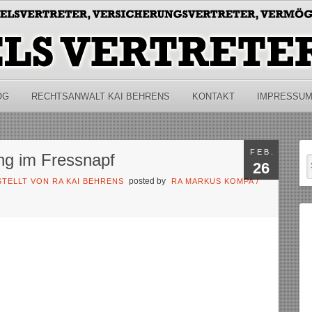
OG
RECHTSANWALT KAI BEHRENS
KONTAKT
IMPRESSU
FEB.
ng im Fressnapf
26
posted by
TELLT VON RA KAI BEHRENS
RA MARKUS KOMPA
/