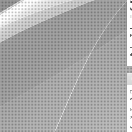
i
V
T
–
d
D
A
I
s
V