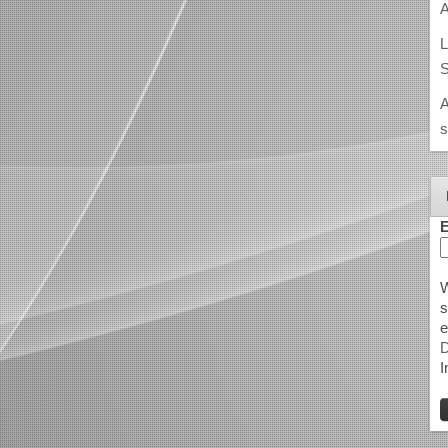
A
L
S
A
s
E
W
s
e
D
I