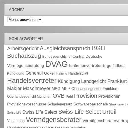
ARCHIV
Archiv
SCHLAGWÖRTER
BGH
Ausgleichsanspruch
Arbeitsgericht
Buchauszug
Deutsche
Central
Bundesgerichtshof
DVAG
Vermögensberatung
Einfirmenvertreter
Ergo
fristlose
Generali
Göker
Kündigung
Handelsblatt
Haftung
Handelsvertreter
Kündigung
Landgericht Frankfurt
Maschmeyer
Makler
MLP
MEG
Oberlandesgericht Frankfurt
OVB
Provision
Provisionen
Oberlandesgericht München
Pohl
Provisionsvorschüsse
Schadenersatz
Softwarepauschale
Strukturvertr
Urteil
Swiss Life Select
Swiss Life Select
Swiss Life
Vermögensberater
Vermögensberatervertra
Verjährung
Versicherungsmakler