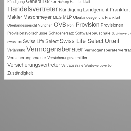
Generali
Göker
Kündigung
Handelsblatt
Haftung
Handelsvertreter
Kündigung
Landgericht Frankfurt
Maschmeyer
Makler
MLP
MEG
Oberlandesgericht Frankfurt
OVB
Provision
Provisionen
Oberlandesgericht München
Pohl
Provisionsvorschüsse
Schadenersatz
Softwarepauschale
Strukturvertr
Urteil
Swiss Life Select
Swiss Life Select
Swiss Life
Vermögensberater
Vermögensberatervertra
Verjährung
Versicherungsmakler
Versicherungsvermittler
Versicherungsvertreter
Vertragsstrafe
Wettbewerbsverbot
Zuständigkeit