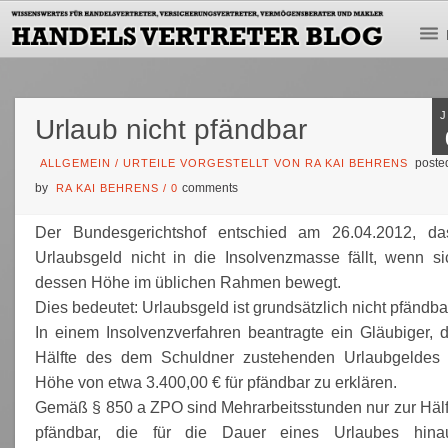
Urlaub nicht pfändbar
poste
ALLGEMEIN
/
URTEILE VORGESTELLT VON RA KAI BEHRENS
by
comments
RA KAI BEHRENS
/
0
Der Bundesgerichtshof entschied am 26.04.2012, da
Urlaubsgeld nicht in die Insolvenzmasse fällt, wenn si
dessen Höhe im üblichen Rahmen bewegt.
Dies bedeutet: Urlaubsgeld ist grundsätzlich nicht pfändba
In einem Insolvenzverfahren beantragte ein Gläubiger, d
Hälfte des dem Schuldner zustehenden Urlaubgeldes 
Höhe von etwa 3.400,00 € für pfändbar zu erklären.
Gemäß § 850 a ZPO sind Mehrarbeitsstunden nur zur Hälf
pfändbar, die für die Dauer eines Urlaubes hina