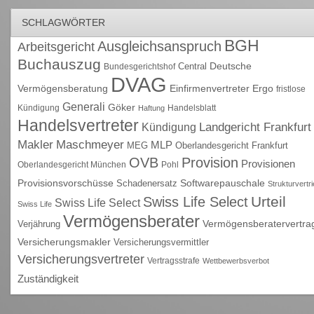
SCHLAGWÖRTER
BGH
Ausgleichsanspruch
Arbeitsgericht
Buchauszug
Deutsche
Central
Bundesgerichtshof
DVAG
Vermögensberatung
Einfirmenvertreter
Ergo
fristlose
Generali
Göker
Kündigung
Handelsblatt
Haftung
Handelsvertreter
Kündigung
Landgericht Frankfurt
Maschmeyer
Makler
MLP
MEG
Oberlandesgericht Frankfurt
OVB
Provision
Provisionen
Oberlandesgericht München
Pohl
Provisionsvorschüsse
Schadenersatz
Softwarepauschale
Strukturvertr
Urteil
Swiss Life Select
Swiss Life Select
Swiss Life
Vermögensberater
Vermögensberatervertra
Verjährung
Versicherungsmakler
Versicherungsvermittler
Versicherungsvertreter
Vertragsstrafe
Wettbewerbsverbot
Zuständigkeit