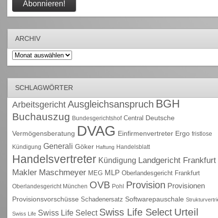
ARCHIV
Archiv
SCHLAGWÖRTER
BGH
Ausgleichsanspruch
Arbeitsgericht
Buchauszug
Deutsche
Central
Bundesgerichtshof
DVAG
Vermögensberatung
Einfirmenvertreter
Ergo
fristlose
Generali
Göker
Kündigung
Handelsblatt
Haftung
Handelsvertreter
Kündigung
Landgericht Frankfurt
Maschmeyer
Makler
MLP
MEG
Oberlandesgericht Frankfurt
OVB
Provision
Provisionen
Oberlandesgericht München
Pohl
Provisionsvorschüsse
Schadenersatz
Softwarepauschale
Strukturvertr
Urteil
Swiss Life Select
Swiss Life Select
Swiss Life