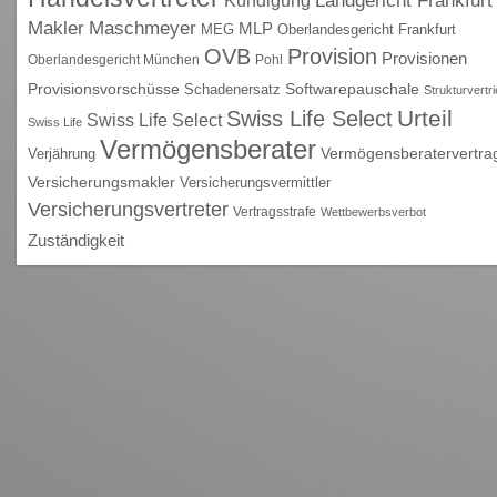
Landgericht Frankfurt
Maschmeyer
Makler
MLP
MEG
Oberlandesgericht Frankfurt
OVB
Provision
Provisionen
Oberlandesgericht München
Pohl
Provisionsvorschüsse
Schadenersatz
Softwarepauschale
Strukturvertr
Urteil
Swiss Life Select
Swiss Life Select
Swiss Life
Vermögensberater
Vermögensberatervertra
Verjährung
Versicherungsmakler
Versicherungsvermittler
Versicherungsvertreter
Vertragsstrafe
Wettbewerbsverbot
Zuständigkeit