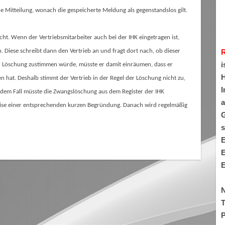
ine Mitteilung, wonach die gespeicherte Meldung als gegenstandslos gilt.
ht. Wenn der Vertriebsmitarbeiter auch bei der IHK eingetragen ist,
 Diese schreibt dann den Vertrieb an und fragt dort nach, ob dieser
i
r Löschung zustimmen würde, müsste er damit einräumen, dass er
H
 hat. Deshalb stimmt der Vertrieb in der Regel der Löschung nicht zu,
I
In dem Fall müsste die Zwangslöschung aus dem Register der IHK
a
ise einer entsprechenden kurzen Begründung. Danach wird regelmäßig
G
s
E
E
E
N
T
P