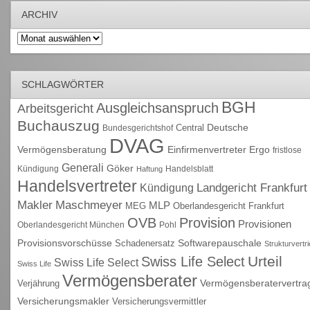
ARCHIV
Archiv
SCHLAGWÖRTER
BGH
Ausgleichsanspruch
Arbeitsgericht
Buchauszug
Deutsche
Central
Bundesgerichtshof
DVAG
Vermögensberatung
Einfirmenvertreter
Ergo
fristlose
Generali
Göker
Kündigung
Handelsblatt
Haftung
Handelsvertreter
Kündigung
Landgericht Frankfurt
Maschmeyer
Makler
MLP
MEG
Oberlandesgericht Frankfurt
OVB
Provision
Provisionen
Oberlandesgericht München
Pohl
Provisionsvorschüsse
Schadenersatz
Softwarepauschale
Strukturvertr
Urteil
Swiss Life Select
Swiss Life Select
Swiss Life
Vermögensberater
Vermögensberatervertra
Verjährung
Versicherungsmakler
Versicherungsvermittler