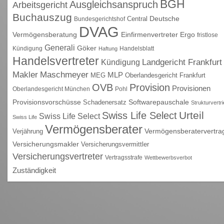
BGH
Ausgleichsanspruch
Arbeitsgericht
Buchauszug
Deutsche
Central
Bundesgerichtshof
DVAG
Vermögensberatung
Einfirmenvertreter
Ergo
fristlose
Generali
Göker
Kündigung
Handelsblatt
Haftung
Handelsvertreter
Kündigung
Landgericht Frankfurt
Maschmeyer
Makler
MLP
MEG
Oberlandesgericht Frankfurt
OVB
Provision
Provisionen
Oberlandesgericht München
Pohl
Provisionsvorschüsse
Schadenersatz
Softwarepauschale
Strukturvertr
Urteil
Swiss Life Select
Swiss Life Select
Swiss Life
Vermögensberater
Vermögensberatervertra
Verjährung
Versicherungsmakler
Versicherungsvermittler
Versicherungsvertreter
Vertragsstrafe
Wettbewerbsverbot
Zuständigkeit