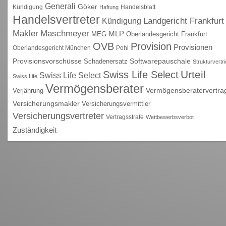
Generali
Göker
Kündigung
Handelsblatt
Haftung
Handelsvertreter
Kündigung
Landgericht Frankfurt
Maschmeyer
Makler
MLP
MEG
Oberlandesgericht Frankfurt
OVB
Provision
Provisionen
Oberlandesgericht München
Pohl
Provisionsvorschüsse
Schadenersatz
Softwarepauschale
Strukturvertr
Urteil
Swiss Life Select
Swiss Life Select
Swiss Life
Vermögensberater
Vermögensberatervertra
Verjährung
Versicherungsmakler
Versicherungsvermittler
Versicherungsvertreter
Vertragsstrafe
Wettbewerbsverbot
Zuständigkeit