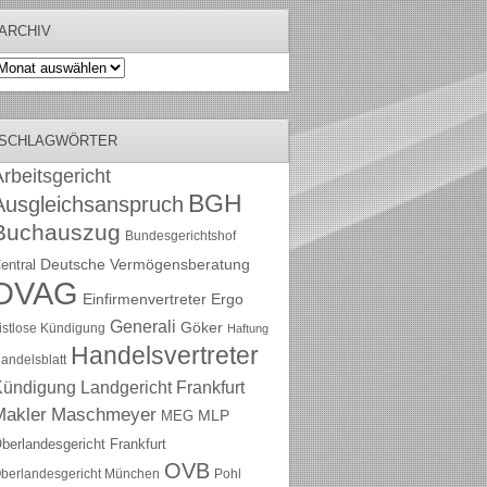
ARCHIV
rchiv
SCHLAGWÖRTER
rbeitsgericht
BGH
Ausgleichsanspruch
Buchauszug
Bundesgerichtshof
Deutsche Vermögensberatung
entral
DVAG
Einfirmenvertreter
Ergo
Generali
Göker
ristlose Kündigung
Haftung
Handelsvertreter
andelsblatt
Kündigung
Landgericht Frankfurt
Maschmeyer
Makler
MLP
MEG
berlandesgericht Frankfurt
OVB
berlandesgericht München
Pohl