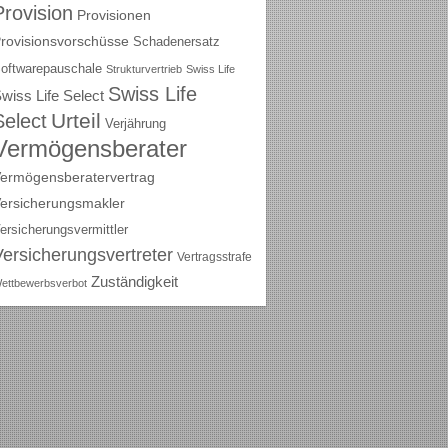
Provision
Provisionen
rovisionsvorschüsse
Schadenersatz
oftwarepauschale
Strukturvertrieb
Swiss Life
Swiss Life
wiss Life Select
Urteil
Select
Verjährung
Vermögensberater
ermögensberatervertrag
ersicherungsmakler
ersicherungsvermittler
Versicherungsvertreter
Vertragsstrafe
Zuständigkeit
ettbewerbsverbot