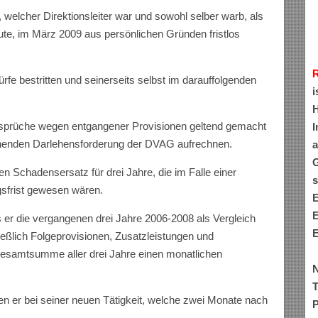
welcher Direktionsleiter war und sowohl selber warb, als
te, im März 2009 aus persönlichen Gründen fristlos
fe bestritten und seinerseits selbst im darauffolgenden
i
H
nsprüche wegen entgangener Provisionen geltend gemacht
I
tehenden Darlehensforderung der DVAG aufrechnen.
a
G
n Schadensersatz für drei Jahre, die im Falle einer
s
gsfrist gewesen wären.
E
E
s er die vergangenen drei Jahre 2006-2008 als Vergleich
E
ießlich Folgeprovisionen, Zusatzleistungen und
Gesamtsumme aller drei Jahre einen monatlichen
N
T
en er bei seiner neuen Tätigkeit, welche zwei Monate nach
P