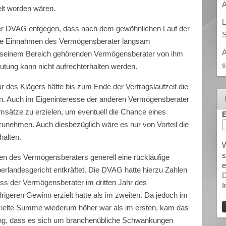
A
elt worden wären.
L
er DVAG entgegen, dass nach dem gewöhnlichen Lauf der
S
 die Einnahmen des Vermögensberater langsam
A
u seinem Bereich gehörenden Vermögensberater von ihm
s
tung kann nicht aufrechterhalten werden.
r des Klägers hätte bis zum Ende der Vertragslaufzeit die
en. Auch im Eigeninteresse der anderen Vermögensberater
Umsätze zu erzielen, um eventuell die Chance eines
E
rzunehmen. Auch diesbezüglich wäre es nur von Vorteil die
halten.
W
s
n des Vermögensberaters generell eine rückläufige
e
rlandesgericht entkräftet. Die DVAG hatte hierzu Zahlen
D
ss der Vermögensberater im dritten Jahr des
I
igeren Gewinn erzielt hatte als im zweiten. Da jedoch im
rzielte Summe wiederum höher war als im ersten, kam das
ng, dass es sich um branchenübliche Schwankungen