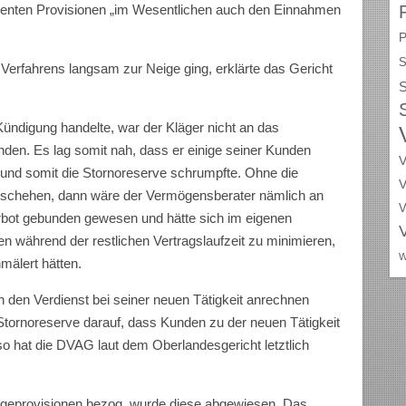
ienten Provisionen „im Wesentlichen auch den Einnahmen
P
S
erfahrens langsam zur Neige ging, erklärte das Gericht
S
Kündigung handelte, war der Kläger nicht an das
den. Es lag somit nah, dass er einige seiner Kunden
V
und somit die Stornoreserve schrumpfte. Ohne die
V
 geschehen, dann wäre der Vermögensberater nämlich an
V
bot gebunden gewesen und hätte sich im eigenen
n während der restlichen Vertragslaufzeit zu minimieren,
W
mälert hätten.
den Verdienst bei seiner neuen Tätigkeit anrechnen
Stornoreserve darauf, dass Kunden zu der neuen Tätigkeit
 hat die DVAG laut dem Oberlandesgericht letztlich
olgeprovisionen bezog, wurde diese abgewiesen. Das