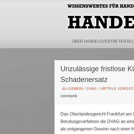
ÜBER HANDELSVERTRETER-BL
Unzulässige fristlose 
Schadenersatz
ALLGEMEIN
/
DVAG
/
URTEILE VORGES
comments
Das Oberlandesgericht Frankfurt am M
Berufungsverfahren die DVAG an eine
als entgangenen Gewinn nach einer fr