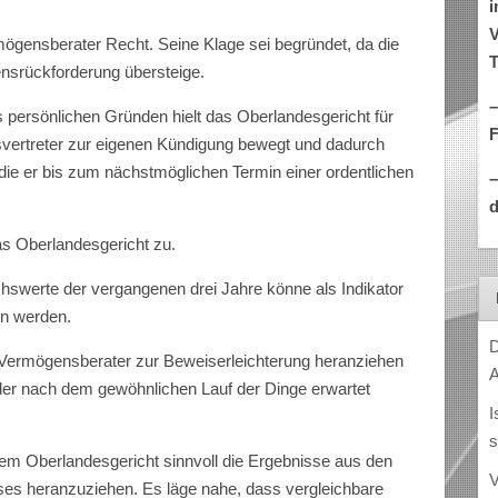
i
V
gensberater Recht. Seine Klage sei begründet, da die
T
nsrückforderung übersteige.
–
 persönlichen Gründen hielt das Oberlandesgericht für
svertreter zur eigenen Kündigung bewegt und dadurch
ie er bis zum nächstmöglichen Termin einer ordentlichen
d
 Oberlandesgericht zu.
hswerte der vergangenen drei Jahre könne als Indikator
en werden.
D
ermögensberater zur Beweiserleichterung heranziehen
A
 der nach dem gewöhnlichen Lauf der Dinge erwartet
I
s
em Oberlandesgericht sinnvoll die Ergebnisse aus den
V
ses heranzuziehen. Es läge nahe, dass vergleichbare