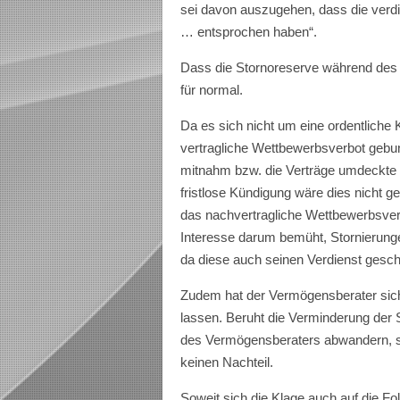
sei davon auszugehen, dass die verd
… entsprochen haben“.
Dass die Stornoreserve während des V
für normal.
Da es sich nicht um eine ordentliche 
vertragliche Wettbewerbsverbot gebun
mitnahm bzw. die Verträge umdeckte 
fristlose Kündigung wäre dies nicht
das nachvertragliche Wettbewerbsver
Interesse darum bemüht, Stornierunge
da diese auch seinen Verdienst gesch
Zudem hat der Vermögensberater sich 
lassen. Beruht die Verminderung der 
des Vermögensberaters abwandern, so
keinen Nachteil.
Soweit sich die Klage auch auf die F