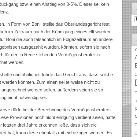
Rückgang bzw. einen Anstieg von 3-5%. Dieser sei kein
denz.
A
, in Form von Boni, stellte das Oberlandesgericht fest,
lich im Zeitraum nach der Kündigung eingestellt wurden
Nur Boni die auch tatsächlich im Folgezeitraum an andere
ebnissen ausgezahlt wurden, könnten, sofern sie nach
A
h für den in Rede stehenden Vermögensberater in
hnet werden.
shefte und ähnliches führte das Gericht aus, dass solche
C
t werden könnten. Zum einen sei teilweise nicht zu
n angerechnet werden sollen, außerdem seien sie so
f
ung nicht notwendig sei.
H
serve dürfe bei der Berechnung des Vermögensberaters
diese Provisionen noch nicht endgültig verdient seien, hatte
r letzten drei Jahre erkennen ließe, dass sich die
O
dert hat, kann diese ebenfalls mit einbezogen werden. Es
O