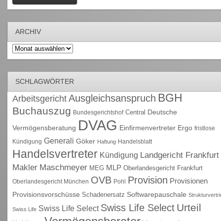
ARCHIV
Archiv
SCHLAGWÖRTER
BGH
Ausgleichsanspruch
Arbeitsgericht
Buchauszug
Deutsche
Central
Bundesgerichtshof
DVAG
Vermögensberatung
Einfirmenvertreter
Ergo
fristlose
Generali
Göker
Kündigung
Handelsblatt
Haftung
Handelsvertreter
Kündigung
Landgericht Frankfurt
Maschmeyer
Makler
MLP
MEG
Oberlandesgericht Frankfurt
OVB
Provision
Provisionen
Oberlandesgericht München
Pohl
Provisionsvorschüsse
Schadenersatz
Softwarepauschale
Strukturvertr
Urteil
Swiss Life Select
Swiss Life Select
Swiss Life