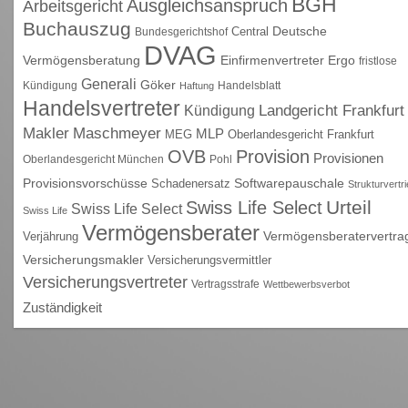
BGH
Ausgleichsanspruch
Arbeitsgericht
Buchauszug
Deutsche
Central
Bundesgerichtshof
DVAG
Vermögensberatung
Einfirmenvertreter
Ergo
fristlose
Generali
Göker
Kündigung
Handelsblatt
Haftung
Handelsvertreter
Kündigung
Landgericht Frankfurt
Maschmeyer
Makler
MLP
MEG
Oberlandesgericht Frankfurt
OVB
Provision
Provisionen
Oberlandesgericht München
Pohl
Provisionsvorschüsse
Schadenersatz
Softwarepauschale
Strukturvertr
Urteil
Swiss Life Select
Swiss Life Select
Swiss Life
Vermögensberater
Vermögensberatervertra
Verjährung
Versicherungsmakler
Versicherungsvermittler
Versicherungsvertreter
Vertragsstrafe
Wettbewerbsverbot
Zuständigkeit