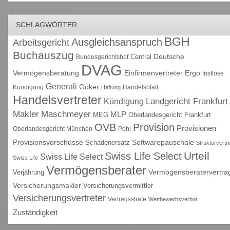
SCHLAGWÖRTER
BGH
Ausgleichsanspruch
Arbeitsgericht
Buchauszug
Deutsche
Central
Bundesgerichtshof
DVAG
Vermögensberatung
Einfirmenvertreter
Ergo
fristlose
Generali
Göker
Kündigung
Handelsblatt
Haftung
Handelsvertreter
Kündigung
Landgericht Frankfurt
Maschmeyer
Makler
MLP
MEG
Oberlandesgericht Frankfurt
OVB
Provision
Provisionen
Oberlandesgericht München
Pohl
Provisionsvorschüsse
Schadenersatz
Softwarepauschale
Strukturvertr
Urteil
Swiss Life Select
Swiss Life Select
Swiss Life
Vermögensberater
Vermögensberatervertra
Verjährung
Versicherungsmakler
Versicherungsvermittler
Versicherungsvertreter
Vertragsstrafe
Wettbewerbsverbot
Zuständigkeit