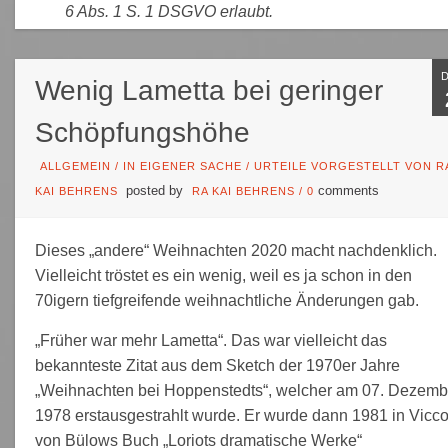
6 Abs. 1 S. 1 DSGVO erlaubt.
Wenig Lametta bei geringer
Schöpfungshöhe
ALLGEMEIN
/
IN EIGENER SACHE
/
URTEILE VORGESTELLT VON R
posted by
comments
KAI BEHRENS
RA KAI BEHRENS
/
0
Dieses „andere“ Weihnachten 2020 macht nachdenklich.
Vielleicht tröstet es ein wenig, weil es ja schon in den
70igern tiefgreifende weihnachtliche Änderungen gab.
„Früher war mehr Lametta“. Das war vielleicht das
bekannteste Zitat aus dem Sketch der 1970er Jahre
„Weihnachten bei Hoppenstedts“, welcher am 07. Dezemb
1978 erstausgestrahlt wurde. Er wurde dann 1981 in Vicc
von Bülows Buch „Loriots dramatische Werke“