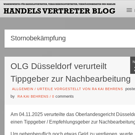
Stornobekämpfung
OLG Düsseldorf verurteilt
Tippgeber zur Nachbearbeitung
poste
ALLGEMEIN
/
URTEILE VORGESTELLT VON RA KAI BEHRENS
by
comments
RA KAI BEHRENS
/
0
Am 04.11.2025 verurteilte das Oberlandesgericht Düsseldo
einen Tippgeber / Empfehlungsgeber zur Nachbearbeitung
Um nebenberuflich noch etwas Geld zu verdienen, wurde