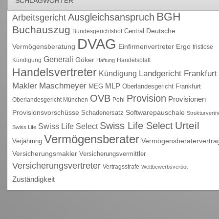
SCHLAGWÖRTER
BGH
Ausgleichsanspruch
Arbeitsgericht
Buchauszug
Deutsche
Central
Bundesgerichtshof
DVAG
Vermögensberatung
Einfirmenvertreter
Ergo
fristlose
Generali
Göker
Kündigung
Handelsblatt
Haftung
Handelsvertreter
Kündigung
Landgericht Frankfurt
Maschmeyer
Makler
MLP
MEG
Oberlandesgericht Frankfurt
OVB
Provision
Provisionen
Oberlandesgericht München
Pohl
Provisionsvorschüsse
Schadenersatz
Softwarepauschale
Strukturvertr
Urteil
Swiss Life Select
Swiss Life Select
Swiss Life
Vermögensberater
Vermögensberatervertra
Verjährung
Versicherungsmakler
Versicherungsvermittler
Versicherungsvertreter
Vertragsstrafe
Wettbewerbsverbot
Zuständigkeit