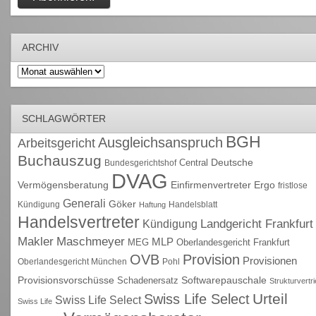
ARCHIV
Archiv
SCHLAGWÖRTER
BGH
Ausgleichsanspruch
Arbeitsgericht
Buchauszug
Deutsche
Central
Bundesgerichtshof
DVAG
Vermögensberatung
Einfirmenvertreter
Ergo
fristlose
Generali
Göker
Kündigung
Handelsblatt
Haftung
Handelsvertreter
Kündigung
Landgericht Frankfurt
Maschmeyer
Makler
MLP
MEG
Oberlandesgericht Frankfurt
OVB
Provision
Provisionen
Oberlandesgericht München
Pohl
Provisionsvorschüsse
Schadenersatz
Softwarepauschale
Strukturvertr
Urteil
Swiss Life Select
Swiss Life Select
Swiss Life