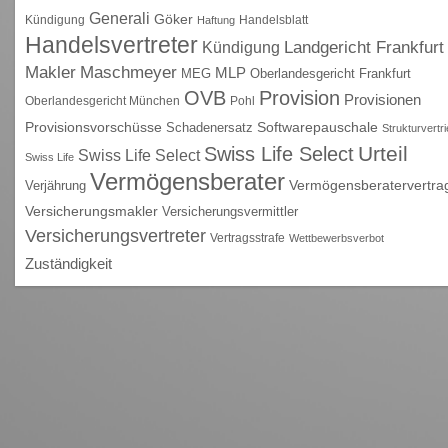
Generali
Göker
Kündigung
Handelsblatt
Haftung
Handelsvertreter
Kündigung
Landgericht Frankfurt
Maschmeyer
Makler
MLP
MEG
Oberlandesgericht Frankfurt
OVB
Provision
Provisionen
Oberlandesgericht München
Pohl
Provisionsvorschüsse
Schadenersatz
Softwarepauschale
Strukturvertr
Urteil
Swiss Life Select
Swiss Life Select
Swiss Life
Vermögensberater
Vermögensberatervertra
Verjährung
Versicherungsmakler
Versicherungsvermittler
Versicherungsvertreter
Vertragsstrafe
Wettbewerbsverbot
Zuständigkeit