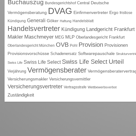
Buchauszug
Deutsche
Central
Bundesgerichtshof
DVAG
Vermögensberatung
Einfirmenvertreter
Ergo
fristlose
Generali
Göker
Kündigung
Handelsblatt
Haftung
Handelsvertreter
Kündigung
Landgericht Frankfurt
Maschmeyer
Makler
MLP
MEG
Oberlandesgericht Frankfurt
OVB
Provision
Provisionen
Oberlandesgericht München
Pohl
Provisionsvorschüsse
Schadenersatz
Softwarepauschale
Strukturvertr
Urteil
Swiss Life Select
Swiss Life Select
Swiss Life
Vermögensberater
Vermögensberatervertra
Verjährung
Versicherungsmakler
Versicherungsvermittler
Versicherungsvertreter
Vertragsstrafe
Wettbewerbsverbot
Zuständigkeit