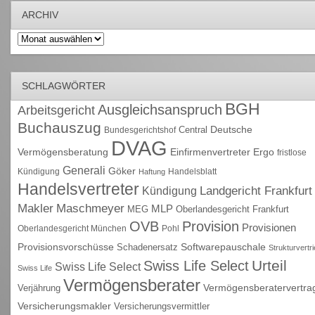
ARCHIV
Archiv
SCHLAGWÖRTER
BGH
Ausgleichsanspruch
Arbeitsgericht
Buchauszug
Deutsche
Central
Bundesgerichtshof
DVAG
Vermögensberatung
Einfirmenvertreter
Ergo
fristlose
Generali
Göker
Kündigung
Handelsblatt
Haftung
Handelsvertreter
Kündigung
Landgericht Frankfurt
Maschmeyer
Makler
MLP
MEG
Oberlandesgericht Frankfurt
OVB
Provision
Provisionen
Oberlandesgericht München
Pohl
Provisionsvorschüsse
Schadenersatz
Softwarepauschale
Strukturvertr
Urteil
Swiss Life Select
Swiss Life Select
Swiss Life
Vermögensberater
Vermögensberatervertra
Verjährung
Versicherungsmakler
Versicherungsvermittler